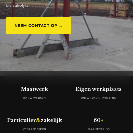
als zakelijk.
NEEM CONTACT OP →
Maatwerk
Eigen werkplaats
OP UW WENSEN
ONTWERP & UITVOERING
Particulier
&
zakelijk
60
+
VOOR IEDEREEN
JAAR ERVARING