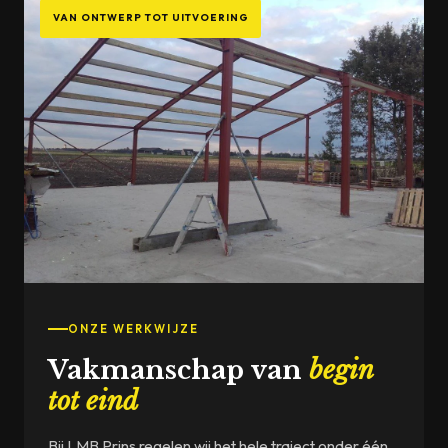
VAN ONTWERP TOT UITVOERING
ONZE WERKWIJZE
Vakmanschap van
begin
tot eind
Bij LMB Prins regelen wij het hele traject onder één