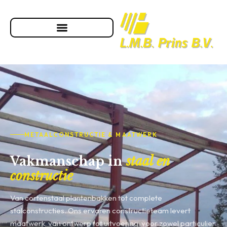
METAALCONSTRUCTIE & MAATWERK
Vakmanschap in
staal en
constructie
Van cortenstaal plantenbakken tot complete
stalconstructies. Ons ervaren constructieteam levert
maatwerk, van ontwerp tot uitvoering, voor zowel particulier