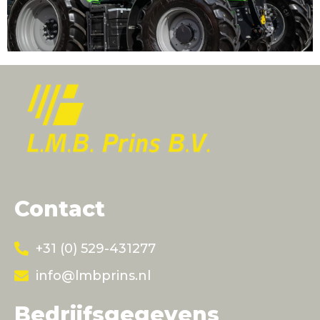
Contact
+31 (0) 529-431277
info@lmbprins.nl
Bedrijfsgegevens