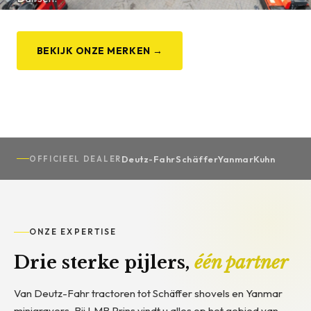
BEKIJK ONZE MERKEN →
GEBRUIKTE MACHINES
Deutz-Fahr
Schäffer
Yanmar
Kuhn
OFFICIEEL DEALER
ONZE EXPERTISE
Drie sterke pijlers,
één partner
Van Deutz-Fahr tractoren tot Schäffer shovels en Yanmar
minigravers. Bij LMB Prins vindt u alles op het gebied van