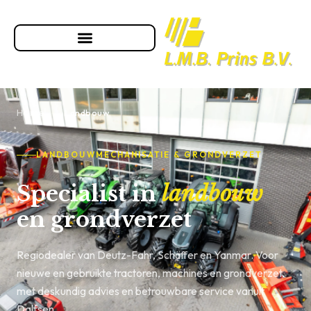
Home
›
Landbouw
LANDBOUWMECHANISATIE & GRONDVERZET
Specialist in
landbouw
en grondverzet
Regiodealer van Deutz-Fahr, Schäffer en Yanmar. Voor
nieuwe en gebruikte tractoren, machines en grondverzet,
met deskundig advies en betrouwbare service vanuit
Dalfsen.