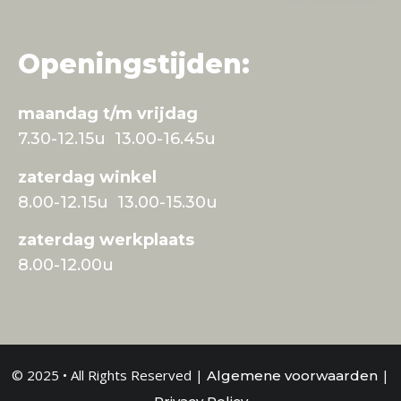
Openingstijden:
maandag t/m vrijdag
7.30-12.15u 13.00-16.45u
zaterdag winkel
8.00-12.15u 13.00-15.30u
zaterdag werkplaats
8.00-12.00u
© 2025 • All Rights Reserved |
|
Algemene voorwaarden