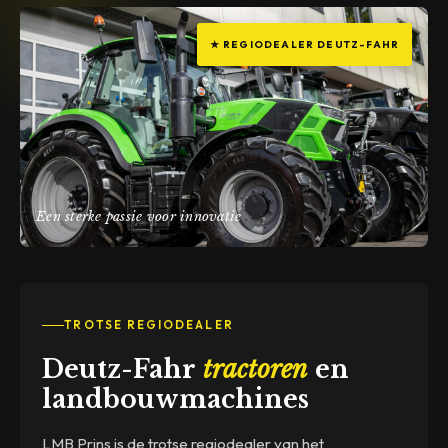
★ REGIODEALER DEUTZ-FAHR
Een sterke passie voor innovatie
TROTSE REGIODEALER
Deutz-Fahr
tractoren
en
landbouwmachines
LMB Prins is de trotse regiodealer van het