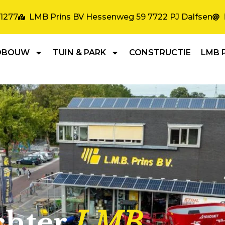
31277
LMB Prins BV Hessenweg 59 7722 PJ Dalfsen
DBOUW
TUIN & PARK
CONSTRUCTIE
LMB 
chter
LMB