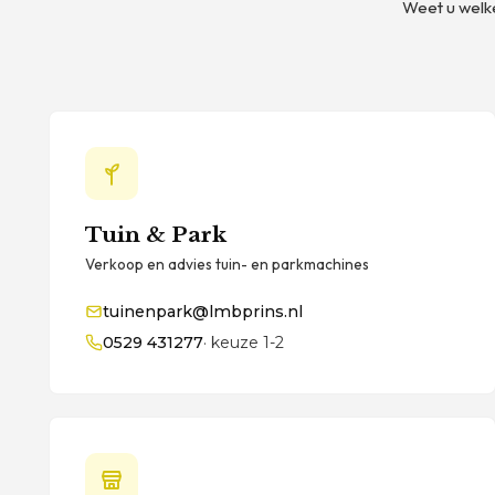
Weet u welke
Tuin & Park
Verkoop en advies tuin- en parkmachines
tuinenpark@lmbprins.nl
0529 431277
· keuze 1-2