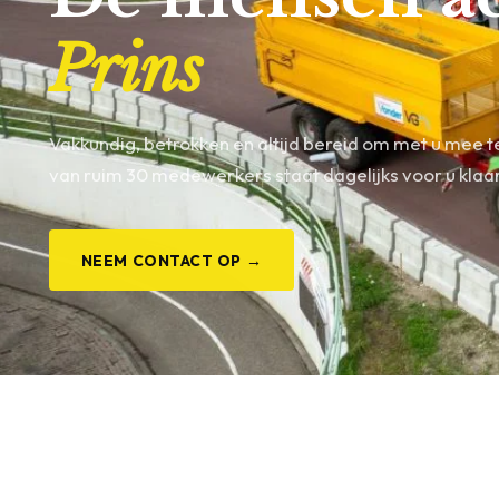
Prins
Vakkundig, betrokken en altijd bereid om met u mee 
van ruim 30 medewerkers staat dagelijks voor u klaar,
NEEM CONTACT OP →