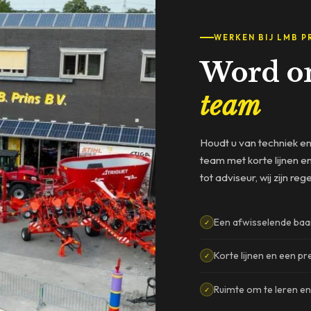
WERKEN BIJ LMB P
Word o
team
Houdt u van techniek en
team met korte lijnen e
tot adviseur, wij zijn r
Een afwisselende baa
✓
Korte lijnen en een pr
✓
Ruimte om te leren en
✓