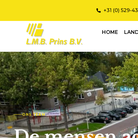
+31 (0) 529-4
HOME
LAN
ONS TEAM
De mensen a