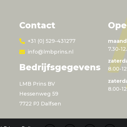
Contact
Ope
+31 (0) 529-431277
maand
7.30-12
info@lmbprins.nl
zater
Bedrijfsgegevens
8.00-12
zaterd
LMB Prins BV
8.00-1
Hessenweg 59
7722 PJ Dalfsen