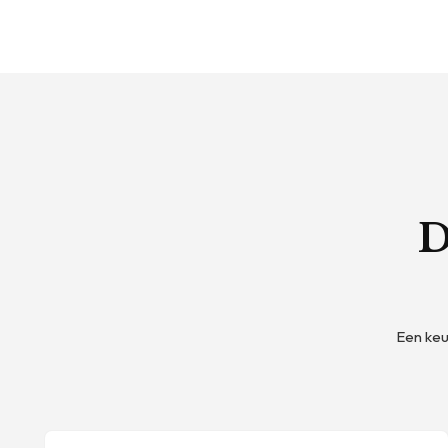
D
Een keur