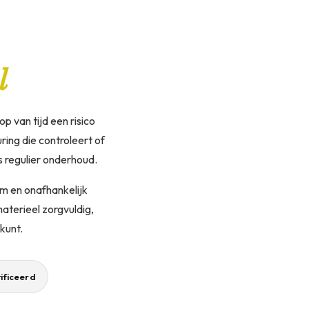
l
p van tijd een risico
ing die controleert of
s regulier onderhoud.
m en onafhankelijk
aterieel zorgvuldig,
kunt.
ificeerd