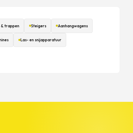
 & trappen
Steigers
Aanhangwagens
hines
Las- en snijapparatuur