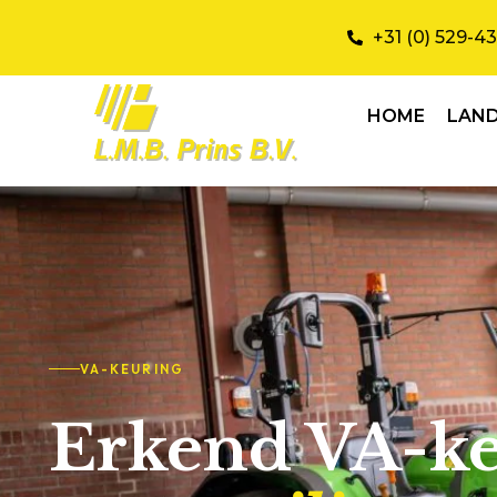
+31 (0) 529-4
HOME
LAN
VA-KEURING
Erkend VA-ke