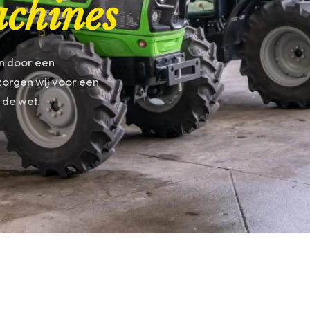
achines
n door een
zorgen wij voor een
 de wet.