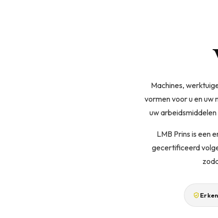
Machines, werktuigen
vormen voor u en uw m
uw arbeidsmiddelen v
LMB Prins is een 
gecertificeerd volg
zoda
Erken