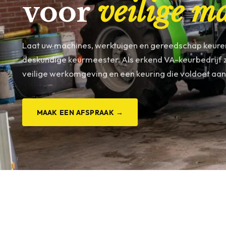
voor
veilige m
Laat uw machines, werktuigen en gereedschap keure
deskundige keurmeester. Als erkend VA-keurbedrijf 
veilige werkomgeving en een keuring die voldoet aan
MAAK EEN AFSPRAAK →