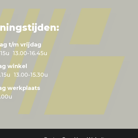
ningstijden:
ag t/m vrijdag
.15u 13.00-16.45u
dag winkel
.15u 13.00-15.30u
ag werkplaats
2.00u