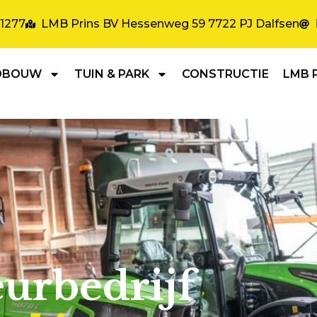
31277
LMB Prins BV Hessenweg 59 7722 PJ Dalfsen
DBOUW
TUIN & PARK
CONSTRUCTIE
LMB 
urbedrijf