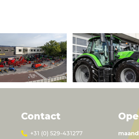
Contact
Ope
+31 (0) 529-431277
maand