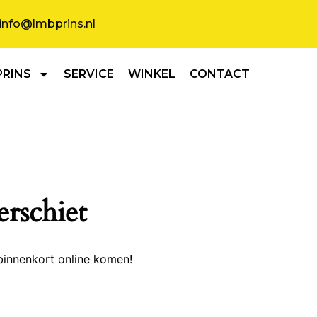
info@lmbprins.nl
PRINS
SERVICE
WINKEL
CONTACT
erschiet
binnenkort online komen!