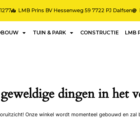
31277
LMB Prins BV Hessenweg 59 7722 PJ Dalfsen
DBOUW
TUIN & PARK
CONSTRUCTIE
LMB 
 geweldige dingen in het v
 vooruitzicht! Onze winkel wordt momenteel gebouwd en zal 