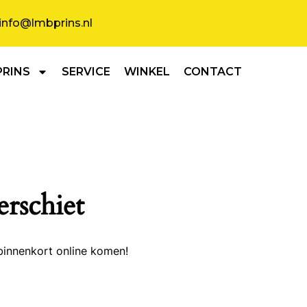
info@lmbprins.nl
PRINS
SERVICE
WINKEL
CONTACT
erschiet
binnenkort online komen!