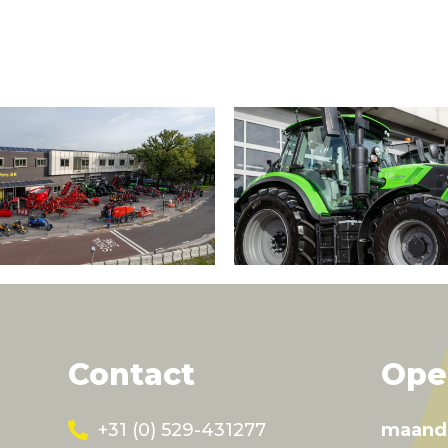
Contact
Ope
+31 (0) 529-431277
maand