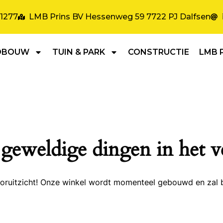
31277
LMB Prins BV Hessenweg 59 7722 PJ Dalfsen
DBOUW
TUIN & PARK
CONSTRUCTIE
LMB 
 geweldige dingen in het v
 vooruitzicht! Onze winkel wordt momenteel gebouwd en zal 