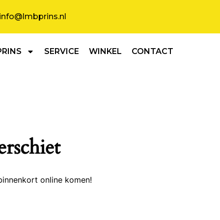
info@lmbprins.nl
PRINS
SERVICE
WINKEL
CONTACT
erschiet
binnenkort online komen!