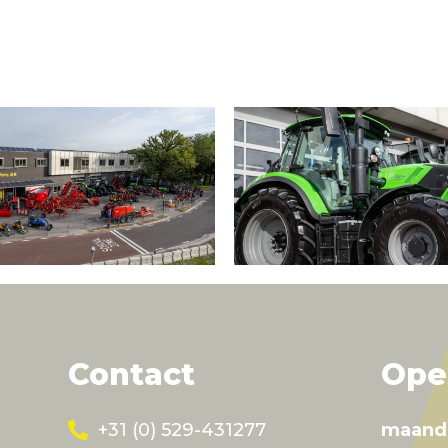
Contact
Ope
+31 (0) 529-431277
maand