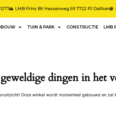
31277
LMB Prins BV Hessenweg 59 7722 PJ Dalfsen
DBOUW
TUIN & PARK
CONSTRUCTIE
LMB 
 geweldige dingen in het v
 vooruitzicht! Onze winkel wordt momenteel gebouwd en zal 