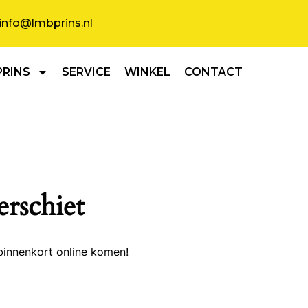
info@lmbprins.nl
PRINS
SERVICE
WINKEL
CONTACT
erschiet
binnenkort online komen!