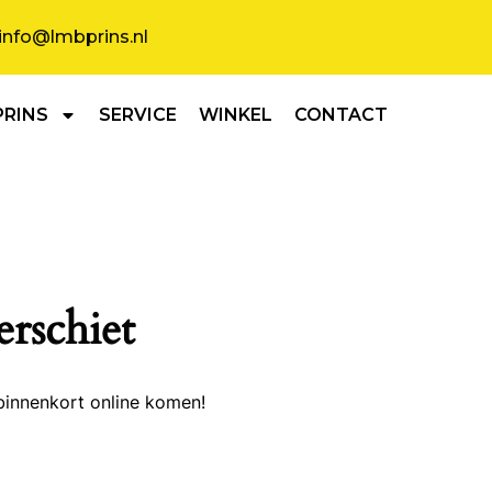
info@lmbprins.nl
PRINS
SERVICE
WINKEL
CONTACT
erschiet
binnenkort online komen!