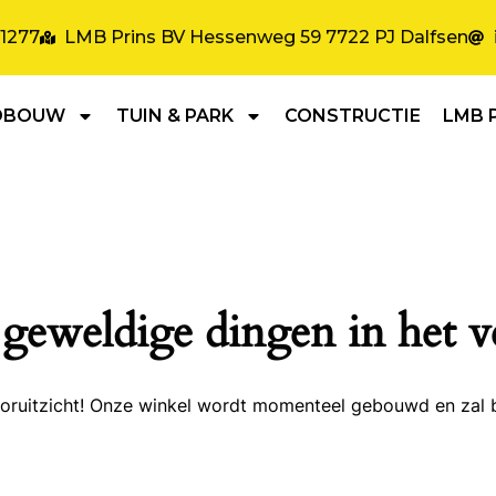
31277
LMB Prins BV Hessenweg 59 7722 PJ Dalfsen
DBOUW
TUIN & PARK
CONSTRUCTIE
LMB 
 geweldige dingen in het v
 vooruitzicht! Onze winkel wordt momenteel gebouwd en zal 