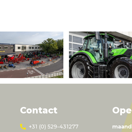
Contact
Ope
+31 (0) 529-431277
maand