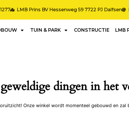
31277
LMB Prins BV Hessenweg 59 7722 PJ Dalfsen
DBOUW
TUIN & PARK
CONSTRUCTIE
LMB 
 geweldige dingen in het v
 vooruitzicht! Onze winkel wordt momenteel gebouwd en zal 