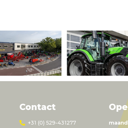
Contact
Ope
+31 (0) 529-431277
maand