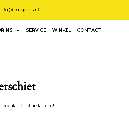
info@lmbprins.nl
PRINS
SERVICE
WINKEL
CONTACT
erschiet
binnenkort online komen!