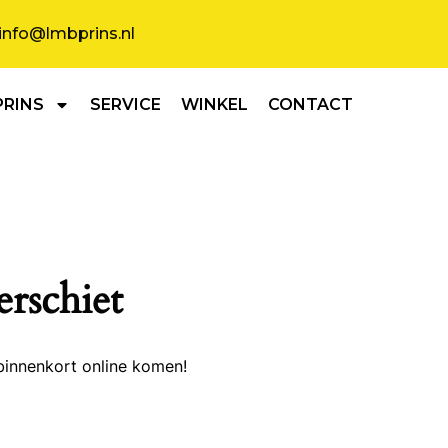
info@lmbprins.nl
PRINS
SERVICE
WINKEL
CONTACT
erschiet
binnenkort online komen!