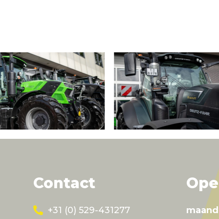
Contact
Ope
+31 (0) 529-431277
maand