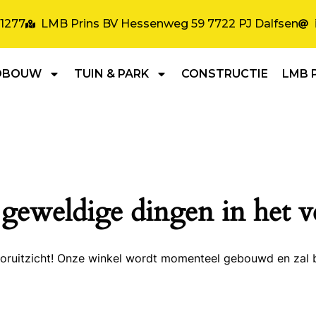
31277
LMB Prins BV Hessenweg 59 7722 PJ Dalfsen
DBOUW
TUIN & PARK
CONSTRUCTIE
LMB 
 geweldige dingen in het v
 vooruitzicht! Onze winkel wordt momenteel gebouwd en zal 