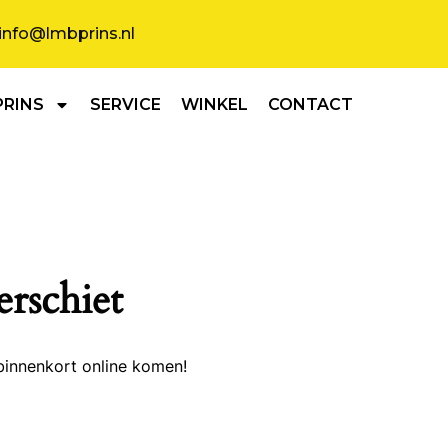
info@lmbprins.nl
PRINS
SERVICE
WINKEL
CONTACT
erschiet
binnenkort online komen!