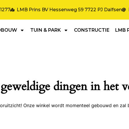
31277
LMB Prins BV Hessenweg 59 7722 PJ Dalfsen
DBOUW
TUIN & PARK
CONSTRUCTIE
LMB 
 geweldige dingen in het v
 vooruitzicht! Onze winkel wordt momenteel gebouwd en zal 