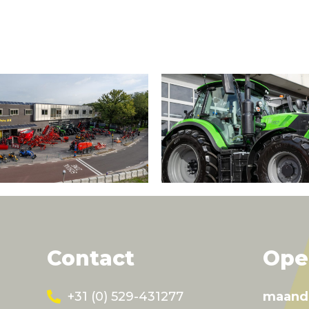
Contact
Ope
+31 (0) 529-431277
maand