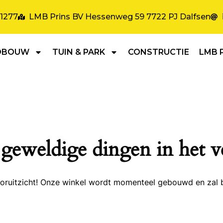
31277
LMB Prins BV Hessenweg 59 7722 PJ Dalfsen
DBOUW
TUIN & PARK
CONSTRUCTIE
LMB 
 geweldige dingen in het v
 vooruitzicht! Onze winkel wordt momenteel gebouwd en zal 