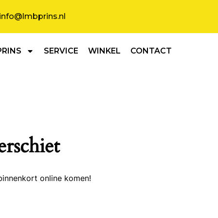
info@lmbprins.nl
PRINS
SERVICE
WINKEL
CONTACT
erschiet
binnenkort online komen!