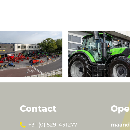
Contact
Ope
+31 (0) 529-431277
maand