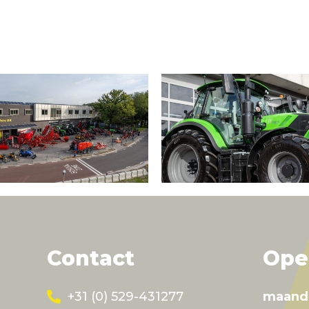
Contact
Ope
+31 (0) 529-431277
maand