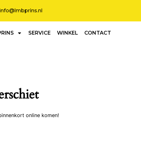
info@lmbprins.nl
PRINS
SERVICE
WINKEL
CONTACT
erschiet
binnenkort online komen!