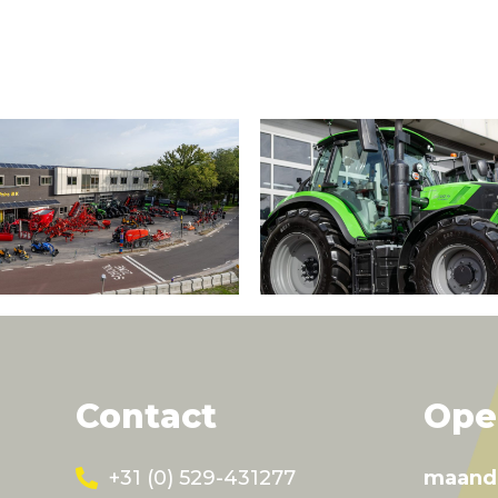
Contact
Ope
+31 (0) 529-431277
maand