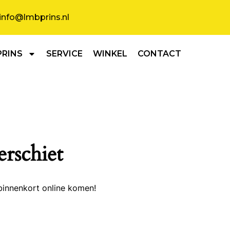
info@lmbprins.nl
PRINS
SERVICE
WINKEL
CONTACT
erschiet
binnenkort online komen!