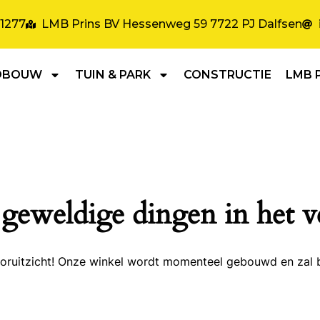
31277
LMB Prins BV Hessenweg 59 7722 PJ Dalfsen
DBOUW
TUIN & PARK
CONSTRUCTIE
LMB 
 geweldige dingen in het v
 vooruitzicht! Onze winkel wordt momenteel gebouwd en zal 