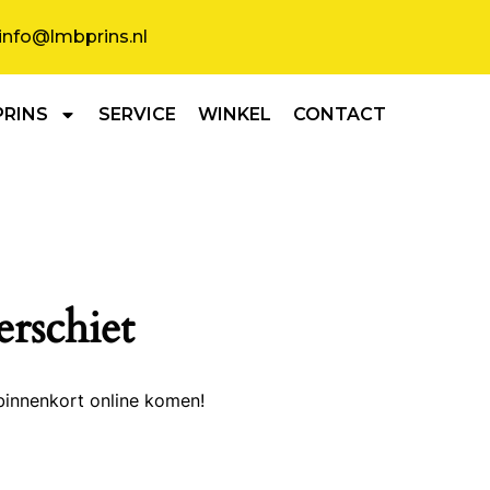
info@lmbprins.nl
PRINS
SERVICE
WINKEL
CONTACT
erschiet
binnenkort online komen!