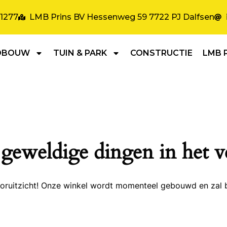
31277
LMB Prins BV Hessenweg 59 7722 PJ Dalfsen
DBOUW
TUIN & PARK
CONSTRUCTIE
LMB 
 geweldige dingen in het v
 vooruitzicht! Onze winkel wordt momenteel gebouwd en zal 