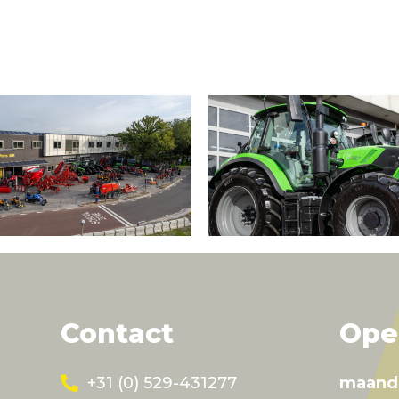
Contact
Ope
+31 (0) 529-431277
maand