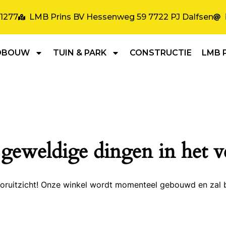
31277
LMB Prins BV Hessenweg 59 7722 PJ Dalfsen
DBOUW
TUIN & PARK
CONSTRUCTIE
LMB 
 geweldige dingen in het v
 vooruitzicht! Onze winkel wordt momenteel gebouwd en zal 