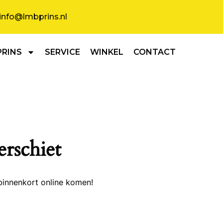
info@lmbprins.nl
PRINS
SERVICE
WINKEL
CONTACT
erschiet
binnenkort online komen!