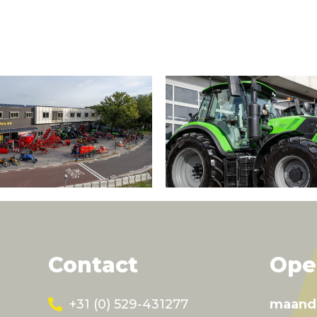
Contact
Ope
+31 (0) 529-431277
maand