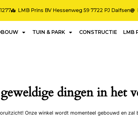
31277
LMB Prins BV Hessenweg 59 7722 PJ Dalfsen
DBOUW
TUIN & PARK
CONSTRUCTIE
LMB 
 geweldige dingen in het v
 vooruitzicht! Onze winkel wordt momenteel gebouwd en zal 