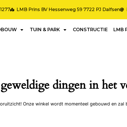
31277
LMB Prins BV Hessenweg 59 7722 PJ Dalfsen
DBOUW
TUIN & PARK
CONSTRUCTIE
LMB 
 geweldige dingen in het v
 vooruitzicht! Onze winkel wordt momenteel gebouwd en zal 