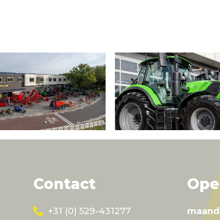
Contact
Ope
+31 (0) 529-431277
maand