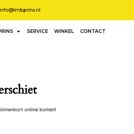
info@lmbprins.nl
PRINS
SERVICE
WINKEL
CONTACT
erschiet
binnenkort online komen!