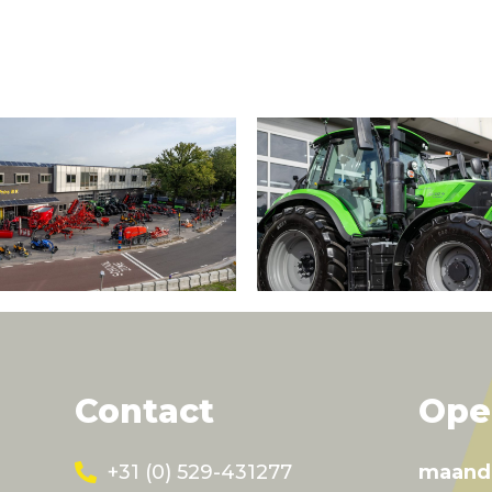
Contact
Ope
+31 (0) 529-431277
maand