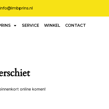
info@lmbprins.nl
PRINS
SERVICE
WINKEL
CONTACT
erschiet
binnenkort online komen!