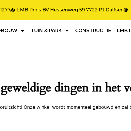
31277
LMB Prins BV Hessenweg 59 7722 PJ Dalfsen
DBOUW
TUIN & PARK
CONSTRUCTIE
LMB 
 geweldige dingen in het v
 vooruitzicht! Onze winkel wordt momenteel gebouwd en zal 