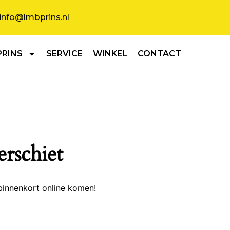
info@lmbprins.nl
PRINS
SERVICE
WINKEL
CONTACT
erschiet
binnenkort online komen!