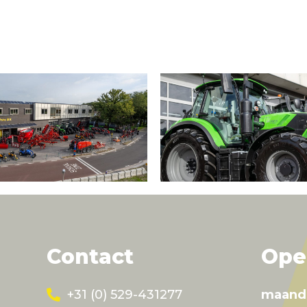
Contact
Ope
+31 (0) 529-431277
maand