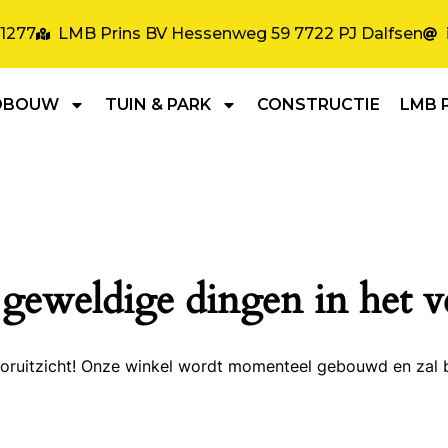
31277
LMB Prins BV Hessenweg 59 7722 PJ Dalfsen
DBOUW
TUIN & PARK
CONSTRUCTIE
LMB 
 geweldige dingen in het v
 vooruitzicht! Onze winkel wordt momenteel gebouwd en zal 