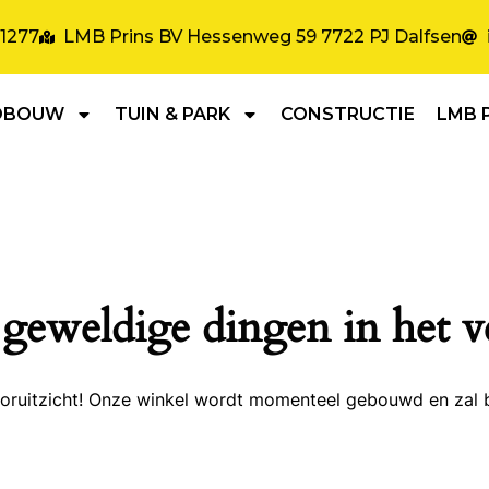
31277
LMB Prins BV Hessenweg 59 7722 PJ Dalfsen
DBOUW
TUIN & PARK
CONSTRUCTIE
LMB 
 geweldige dingen in het v
 vooruitzicht! Onze winkel wordt momenteel gebouwd en zal 