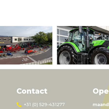
Contact
Ope
+31 (0) 529-431277
maand