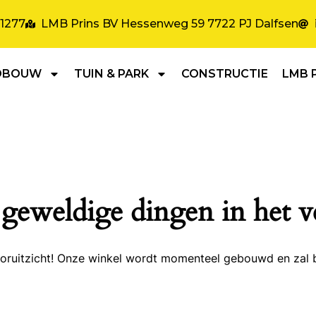
31277
LMB Prins BV Hessenweg 59 7722 PJ Dalfsen
DBOUW
TUIN & PARK
CONSTRUCTIE
LMB 
 geweldige dingen in het v
 vooruitzicht! Onze winkel wordt momenteel gebouwd en zal 