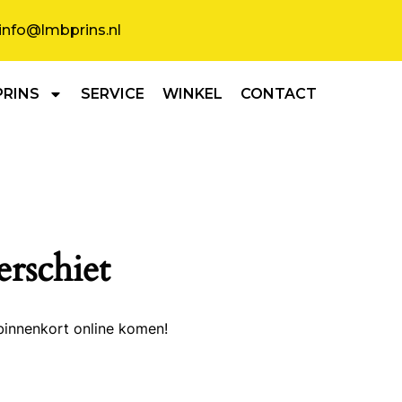
info@lmbprins.nl
PRINS
SERVICE
WINKEL
CONTACT
erschiet
binnenkort online komen!