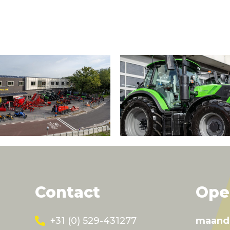
Contact
Ope
+31 (0) 529-431277
maand