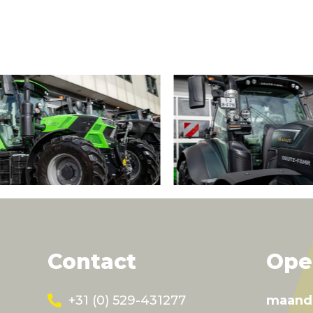
Contact
Ope
+31 (0) 529-431277
maand