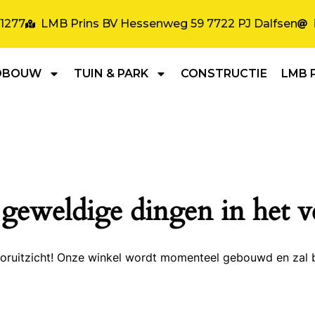
31277
LMB Prins BV Hessenweg 59 7722 PJ Dalfsen
DBOUW
TUIN & PARK
CONSTRUCTIE
LMB 
 geweldige dingen in het v
 vooruitzicht! Onze winkel wordt momenteel gebouwd en zal 