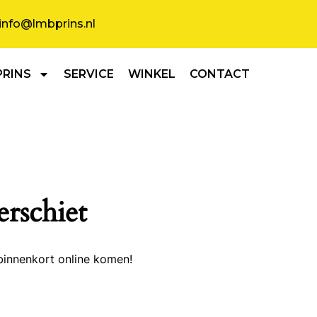
info@lmbprins.nl
PRINS
SERVICE
WINKEL
CONTACT
erschiet
binnenkort online komen!