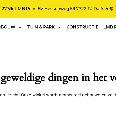
31277
LMB Prins BV Hessenweg 59 7722 PJ Dalfsen
DBOUW
TUIN & PARK
CONSTRUCTIE
LMB 
 geweldige dingen in het v
 vooruitzicht! Onze winkel wordt momenteel gebouwd en zal 