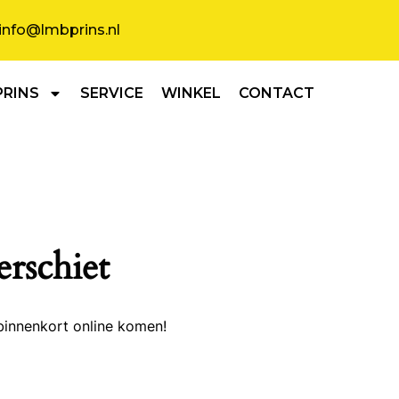
info@lmbprins.nl
PRINS
SERVICE
WINKEL
CONTACT
erschiet
binnenkort online komen!