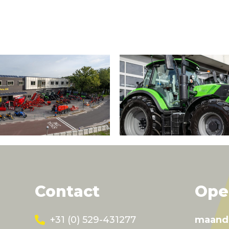
Contact
Ope
+31 (0) 529-431277
maand