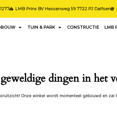
31277
LMB Prins BV Hessenweg 59 7722 PJ Dalfsen
DBOUW
TUIN & PARK
CONSTRUCTIE
LMB 
 geweldige dingen in het v
 vooruitzicht! Onze winkel wordt momenteel gebouwd en zal 