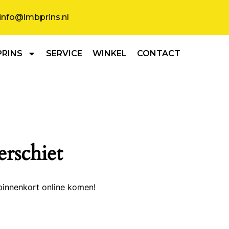
info@lmbprins.nl
PRINS
SERVICE
WINKEL
CONTACT
erschiet
binnenkort online komen!