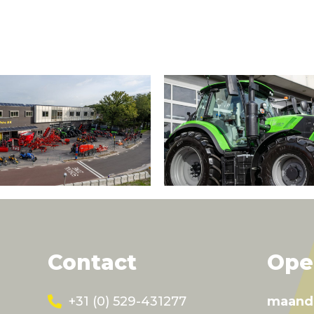
Contact
Ope
+31 (0) 529-431277
maand