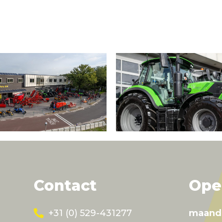
Contact
Ope
+31 (0) 529-431277
maand