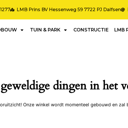
31277
LMB Prins BV Hessenweg 59 7722 PJ Dalfsen
DBOUW
TUIN & PARK
CONSTRUCTIE
LMB 
 geweldige dingen in het v
 vooruitzicht! Onze winkel wordt momenteel gebouwd en zal 