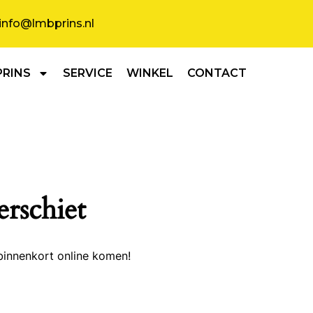
info@lmbprins.nl
PRINS
SERVICE
WINKEL
CONTACT
erschiet
binnenkort online komen!