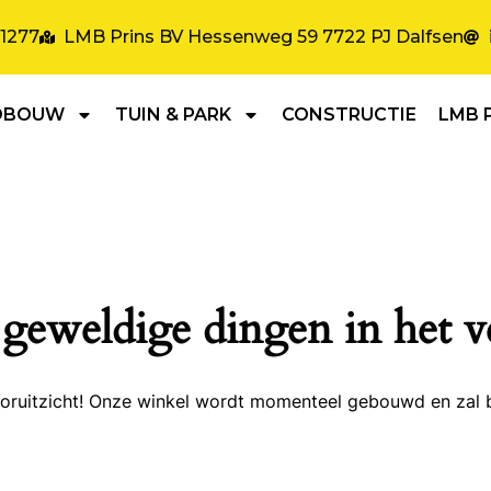
31277
LMB Prins BV Hessenweg 59 7722 PJ Dalfsen
DBOUW
TUIN & PARK
CONSTRUCTIE
LMB 
 geweldige dingen in het v
 vooruitzicht! Onze winkel wordt momenteel gebouwd en zal 