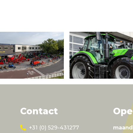
Contact
Ope
+31 (0) 529-431277
maand