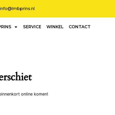
info@lmbprins.nl
PRINS
SERVICE
WINKEL
CONTACT
erschiet
binnenkort online komen!