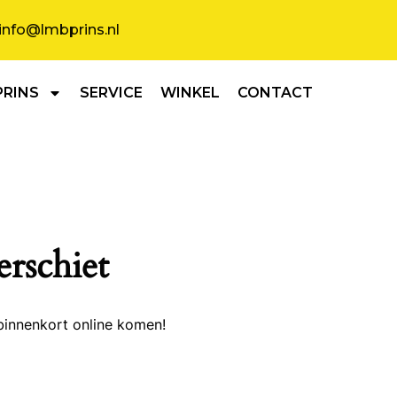
info@lmbprins.nl
PRINS
SERVICE
WINKEL
CONTACT
erschiet
binnenkort online komen!