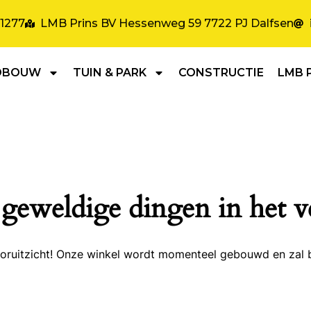
31277
LMB Prins BV Hessenweg 59 7722 PJ Dalfsen
DBOUW
TUIN & PARK
CONSTRUCTIE
LMB 
 geweldige dingen in het v
 vooruitzicht! Onze winkel wordt momenteel gebouwd en zal 