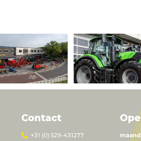
Contact
Ope
+31 (0) 529-431277
maand