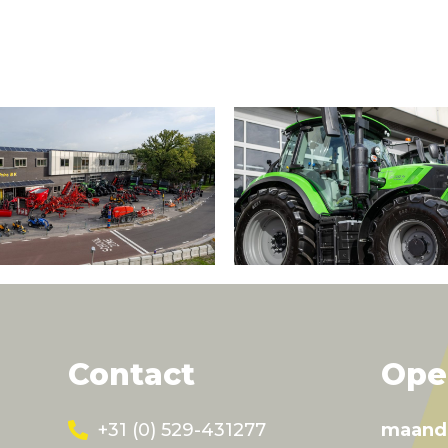
Contact
Ope
+31 (0) 529-431277
maand