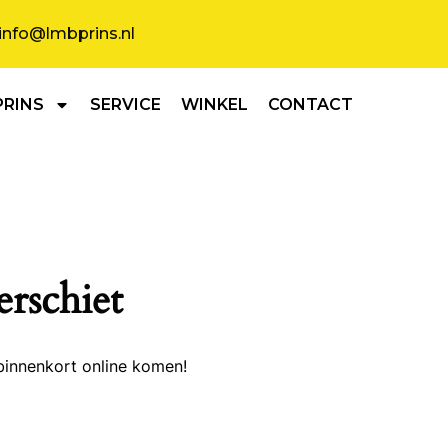
info@lmbprins.nl
PRINS
SERVICE
WINKEL
CONTACT
erschiet
binnenkort online komen!