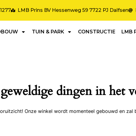
31277
LMB Prins BV Hessenweg 59 7722 PJ Dalfsen
DBOUW
TUIN & PARK
CONSTRUCTIE
LMB 
 geweldige dingen in het v
 vooruitzicht! Onze winkel wordt momenteel gebouwd en zal 