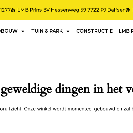
31277
LMB Prins BV Hessenweg 59 7722 PJ Dalfsen
DBOUW
TUIN & PARK
CONSTRUCTIE
LMB 
 geweldige dingen in het v
 vooruitzicht! Onze winkel wordt momenteel gebouwd en zal 