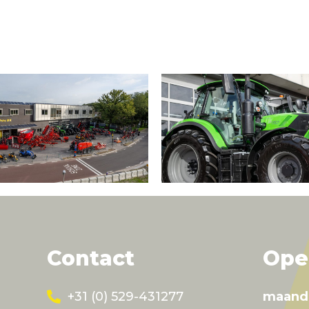
Contact
Ope
+31 (0) 529-431277
maand