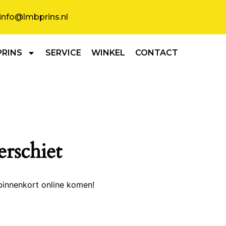
info@lmbprins.nl
PRINS
SERVICE
WINKEL
CONTACT
erschiet
binnenkort online komen!