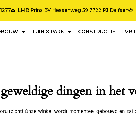
31277
LMB Prins BV Hessenweg 59 7722 PJ Dalfsen
DBOUW
TUIN & PARK
CONSTRUCTIE
LMB 
 geweldige dingen in het v
 vooruitzicht! Onze winkel wordt momenteel gebouwd en zal 