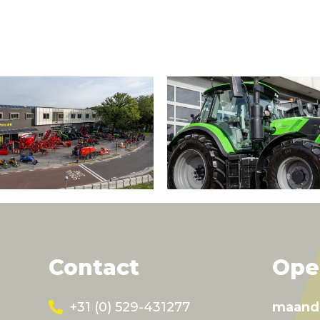
Contact
Ope
+31 (0) 529-431277
maand