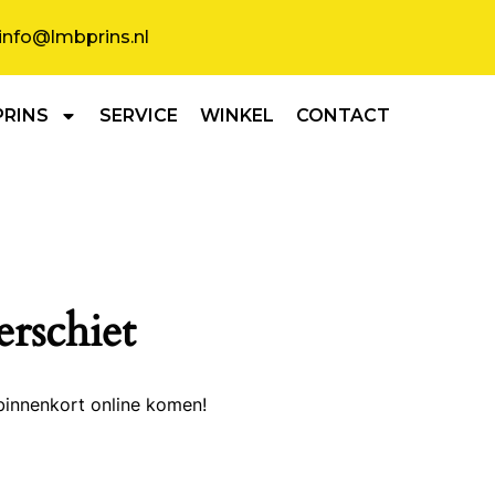
info@lmbprins.nl
PRINS
SERVICE
WINKEL
CONTACT
erschiet
binnenkort online komen!