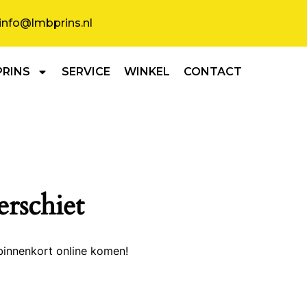
info@lmbprins.nl
PRINS
SERVICE
WINKEL
CONTACT
erschiet
binnenkort online komen!