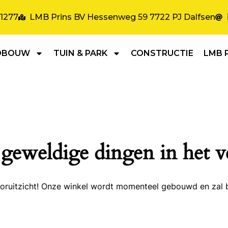
31277
LMB Prins BV Hessenweg 59 7722 PJ Dalfsen
DBOUW
TUIN & PARK
CONSTRUCTIE
LMB 
 geweldige dingen in het v
 vooruitzicht! Onze winkel wordt momenteel gebouwd en zal 