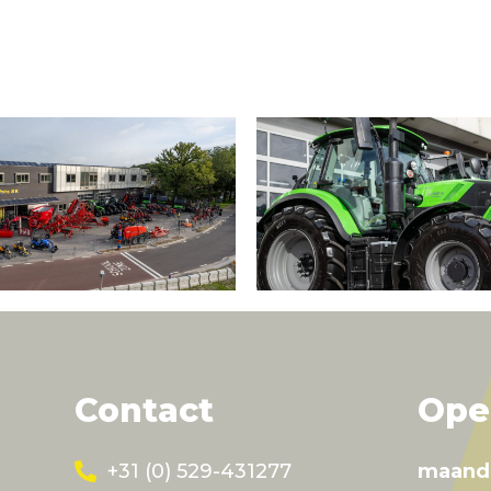
Contact
Ope
+31 (0) 529-431277
maand