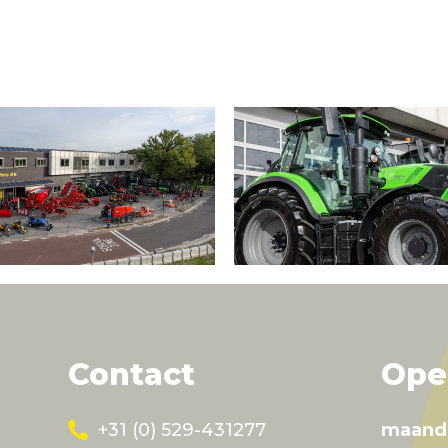
Contact
Ope
+31 (0) 529-431277
maand