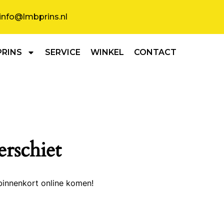
info@lmbprins.nl
PRINS
SERVICE
WINKEL
CONTACT
erschiet
binnenkort online komen!