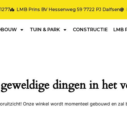
31277
LMB Prins BV Hessenweg 59 7722 PJ Dalfsen
DBOUW
TUIN & PARK
CONSTRUCTIE
LMB 
 geweldige dingen in het v
 vooruitzicht! Onze winkel wordt momenteel gebouwd en zal 