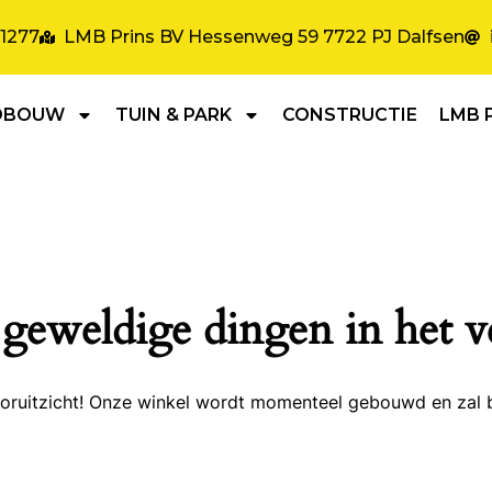
31277
LMB Prins BV Hessenweg 59 7722 PJ Dalfsen
DBOUW
TUIN & PARK
CONSTRUCTIE
LMB 
 geweldige dingen in het v
 vooruitzicht! Onze winkel wordt momenteel gebouwd en zal 