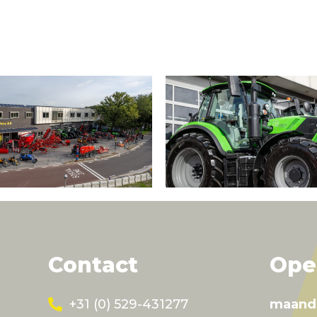
Contact
Ope
+31 (0) 529-431277
maand