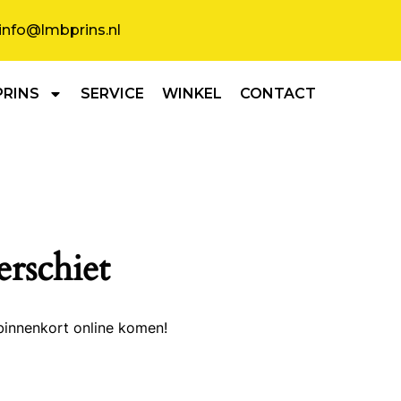
info@lmbprins.nl
PRINS
SERVICE
WINKEL
CONTACT
erschiet
binnenkort online komen!