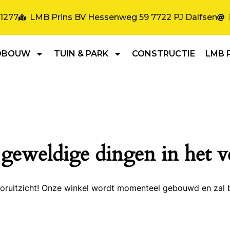
31277
LMB Prins BV Hessenweg 59 7722 PJ Dalfsen
DBOUW
TUIN & PARK
CONSTRUCTIE
LMB 
 geweldige dingen in het v
 vooruitzicht! Onze winkel wordt momenteel gebouwd en zal 