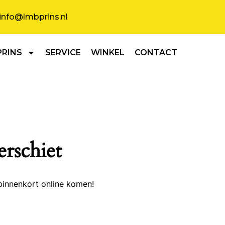
info@lmbprins.nl
PRINS
SERVICE
WINKEL
CONTACT
erschiet
binnenkort online komen!