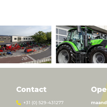
Contact
Ope
+31 (0) 529-431277
maand