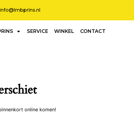
info@lmbprins.nl
PRINS
SERVICE
WINKEL
CONTACT
erschiet
binnenkort online komen!