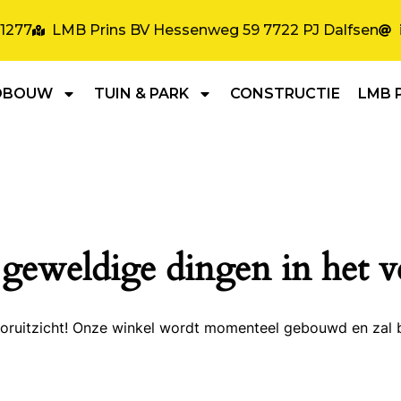
31277
LMB Prins BV Hessenweg 59 7722 PJ Dalfsen
DBOUW
TUIN & PARK
CONSTRUCTIE
LMB 
 geweldige dingen in het v
 vooruitzicht! Onze winkel wordt momenteel gebouwd en zal 