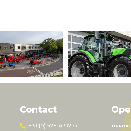
Contact
Ope
+31 (0) 529-431277
maand