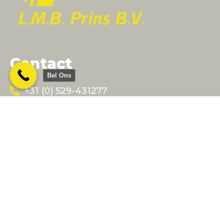
Contact
Bel Ons
+31 (0) 529-431277
info@lmbprins.nl
Bedrijfsgegevens
LMB Prins BV
Hessenweg 59
7722 PJ Dalfsen