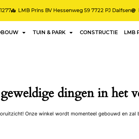
31277
LMB Prins BV Hessenweg 59 7722 PJ Dalfsen
DBOUW
TUIN & PARK
CONSTRUCTIE
LMB 
 geweldige dingen in het v
 vooruitzicht! Onze winkel wordt momenteel gebouwd en zal 