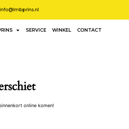
info@lmbprins.nl
PRINS
SERVICE
WINKEL
CONTACT
erschiet
binnenkort online komen!