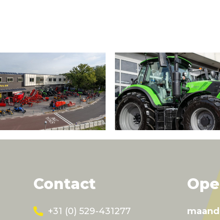
Contact
Ope
+31 (0) 529-431277
maand