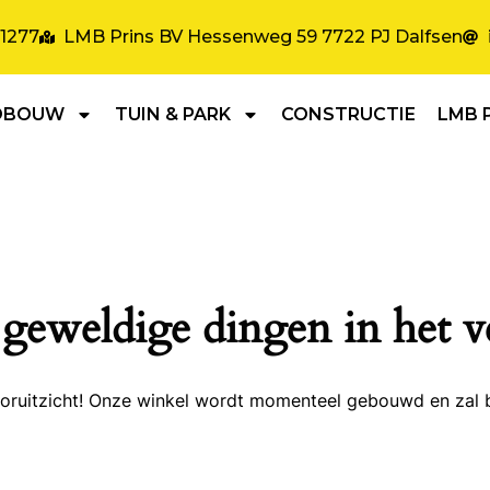
31277
LMB Prins BV Hessenweg 59 7722 PJ Dalfsen
DBOUW
TUIN & PARK
CONSTRUCTIE
LMB 
 geweldige dingen in het v
 vooruitzicht! Onze winkel wordt momenteel gebouwd en zal 