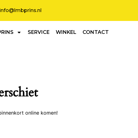
info@lmbprins.nl
PRINS
SERVICE
WINKEL
CONTACT
erschiet
binnenkort online komen!