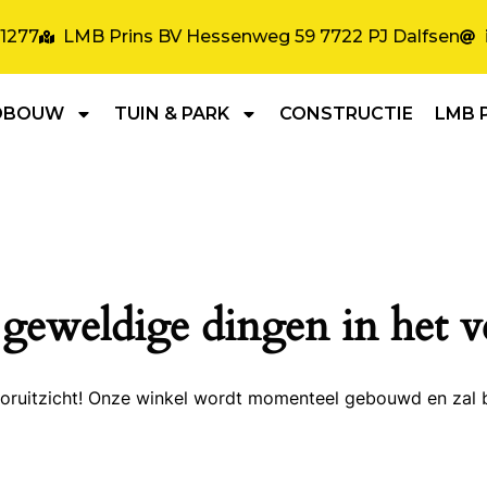
31277
LMB Prins BV Hessenweg 59 7722 PJ Dalfsen
DBOUW
TUIN & PARK
CONSTRUCTIE
LMB 
 geweldige dingen in het v
 vooruitzicht! Onze winkel wordt momenteel gebouwd en zal 