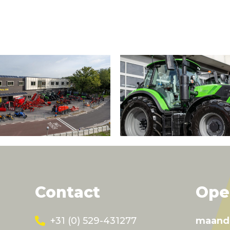
Contact
Ope
+31 (0) 529-431277
maand