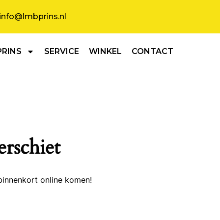
info@lmbprins.nl
PRINS
SERVICE
WINKEL
CONTACT
erschiet
binnenkort online komen!