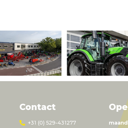
Contact
Ope
+31 (0) 529-431277
maand