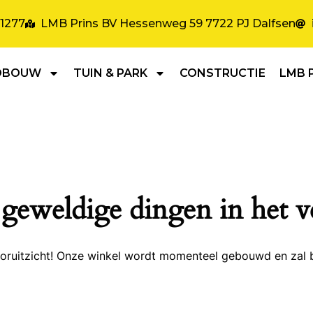
31277
LMB Prins BV Hessenweg 59 7722 PJ Dalfsen
DBOUW
TUIN & PARK
CONSTRUCTIE
LMB 
 geweldige dingen in het v
 vooruitzicht! Onze winkel wordt momenteel gebouwd en zal 