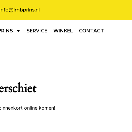
info@lmbprins.nl
PRINS
SERVICE
WINKEL
CONTACT
erschiet
binnenkort online komen!