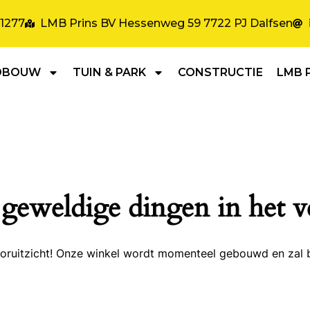
31277
LMB Prins BV Hessenweg 59 7722 PJ Dalfsen
DBOUW
TUIN & PARK
CONSTRUCTIE
LMB 
 geweldige dingen in het v
 vooruitzicht! Onze winkel wordt momenteel gebouwd en zal 