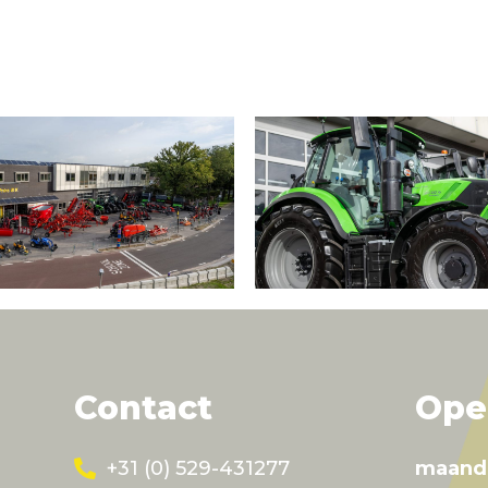
Contact
Ope
+31 (0) 529-431277
maand