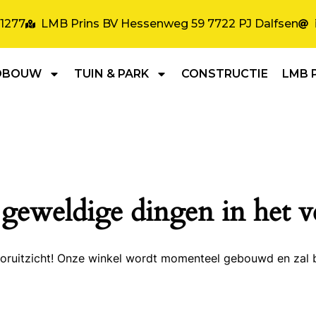
31277
LMB Prins BV Hessenweg 59 7722 PJ Dalfsen
DBOUW
TUIN & PARK
CONSTRUCTIE
LMB 
 geweldige dingen in het v
 vooruitzicht! Onze winkel wordt momenteel gebouwd en zal 