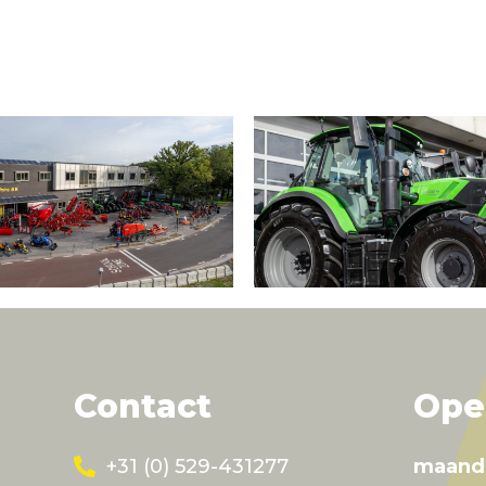
Contact
Ope
+31 (0) 529-431277
maand