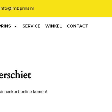
info@lmbprins.nl
PRINS
SERVICE
WINKEL
CONTACT
erschiet
binnenkort online komen!