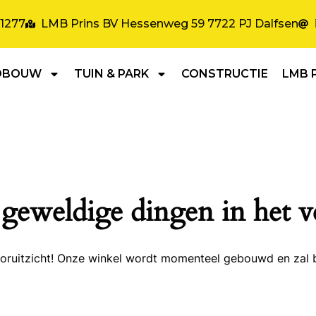
31277
LMB Prins BV Hessenweg 59 7722 PJ Dalfsen
DBOUW
TUIN & PARK
CONSTRUCTIE
LMB 
 geweldige dingen in het v
 vooruitzicht! Onze winkel wordt momenteel gebouwd en zal 