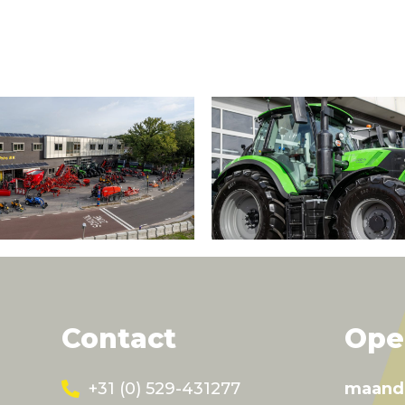
Contact
Ope
+31 (0) 529-431277
maand