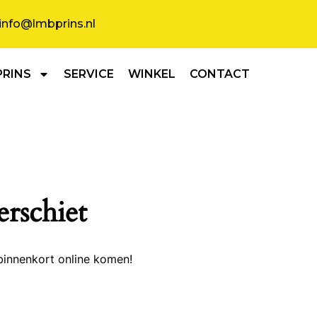
info@lmbprins.nl
PRINS
SERVICE
WINKEL
CONTACT
erschiet
binnenkort online komen!