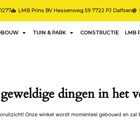
31277
LMB Prins BV Hessenweg 59 7722 PJ Dalfsen
DBOUW
TUIN & PARK
CONSTRUCTIE
LMB 
 geweldige dingen in het v
 vooruitzicht! Onze winkel wordt momenteel gebouwd en zal 