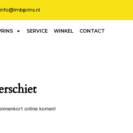
info@lmbprins.nl
PRINS
SERVICE
WINKEL
CONTACT
erschiet
binnenkort online komen!