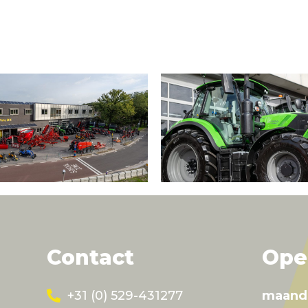
Contact
Ope
+31 (0) 529-431277
maand