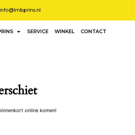
info@lmbprins.nl
PRINS
SERVICE
WINKEL
CONTACT
erschiet
binnenkort online komen!