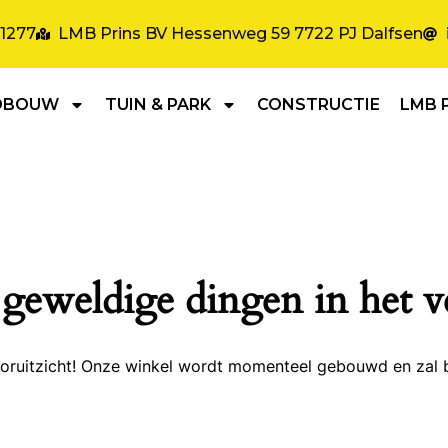
31277
LMB Prins BV Hessenweg 59 7722 PJ Dalfsen
DBOUW
TUIN & PARK
CONSTRUCTIE
LMB 
 geweldige dingen in het v
 vooruitzicht! Onze winkel wordt momenteel gebouwd en zal 