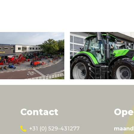
Contact
Ope
+31 (0) 529-431277
maand