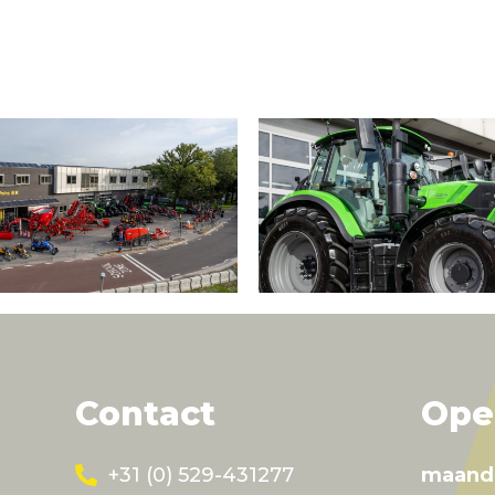
Contact
Ope
+31 (0) 529-431277
maand