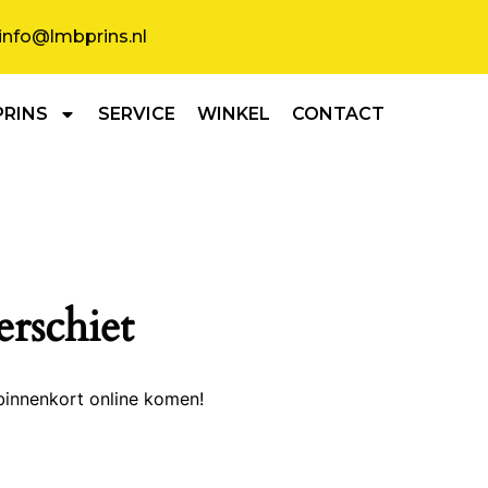
info@lmbprins.nl
PRINS
SERVICE
WINKEL
CONTACT
erschiet
binnenkort online komen!