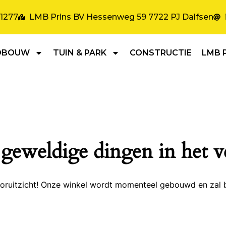
31277
LMB Prins BV Hessenweg 59 7722 PJ Dalfsen
DBOUW
TUIN & PARK
CONSTRUCTIE
LMB 
 geweldige dingen in het v
 vooruitzicht! Onze winkel wordt momenteel gebouwd en zal 