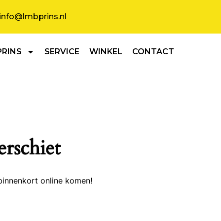
info@lmbprins.nl
PRINS
SERVICE
WINKEL
CONTACT
erschiet
binnenkort online komen!