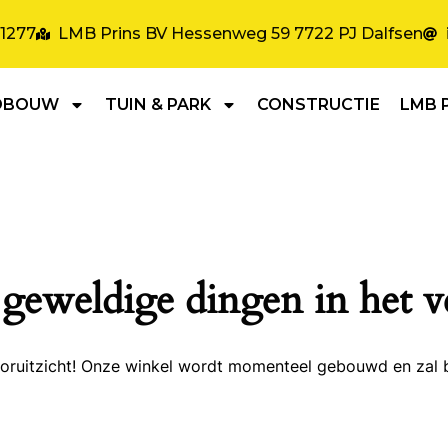
31277
LMB Prins BV Hessenweg 59 7722 PJ Dalfsen
DBOUW
TUIN & PARK
CONSTRUCTIE
LMB 
 geweldige dingen in het v
 vooruitzicht! Onze winkel wordt momenteel gebouwd en zal 