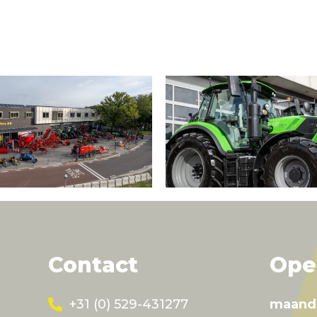
Contact
Ope
+31 (0) 529-431277
maand